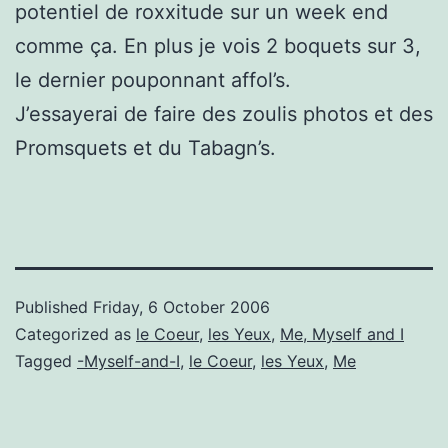
potentiel de roxxitude sur un week end
comme ça. En plus je vois 2 boquets sur 3,
le dernier pouponnant affol’s.
J’essayerai de faire des zoulis photos et des
Promsquets et du Tabagn’s.
Published
Friday, 6 October 2006
Categorized as
le Coeur
,
les Yeux
,
Me, Myself and I
Tagged
-Myself-and-I
,
le Coeur
,
les Yeux
,
Me