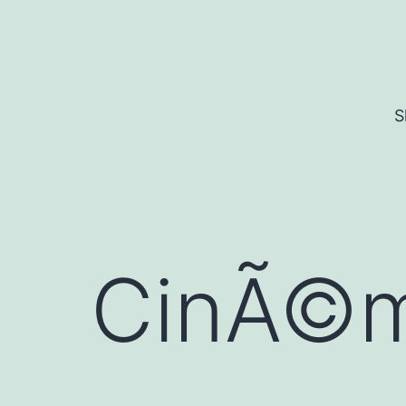
Skip
to
content
S
CinÃ©m