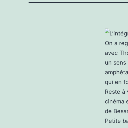
L’intég
On a re
avec Th
un sens 
amphétam
qui en f
Reste à 
cinéma e
de Besa
Petite b