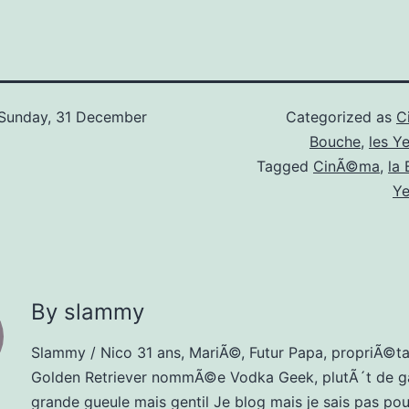
Sunday, 31 December
Categorized as
C
Bouche
,
les Y
Tagged
CinÃ©ma
,
la
Y
By slammy
Slammy / Nico 31 ans, MariÃ©, Futur Papa, propriÃ©ta
Golden Retriever nommÃ©e Vodka Geek, plutÃ´t de g
grande gueule mais gentil Je blog mais je sais pas pour