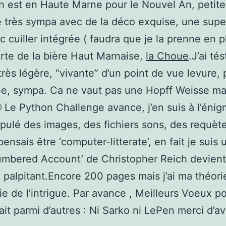
n est en Haute Marne pour le Nouvel An, petite
 très sympa avec de la déco exquise, une supe
c cuiller intégrée ( faudra que je la prenne en p
te de la bière Haut Marnaise,
la Choue
.J’ai tés
très légère, “vivante” d’un point de vue levure, 
ée, sympa. Ca ne vaut pas une Hopff Weisse m
Le Python Challenge avance, j’en suis à l’énig
ipulé des images, des fichiers sons, des requè
ensais être ‘computer-litterate’, en fait je suis 
umbered Account’ de Christopher Reich devient
 palpitant.Encore 200 pages mais j’ai ma théori
ie de l’intrigue. Par avance , Meilleurs Voeux p
it parmi d’autres : Ni Sarko ni LePen merci d’a