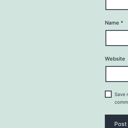
Name
*
Website
Save m
comm