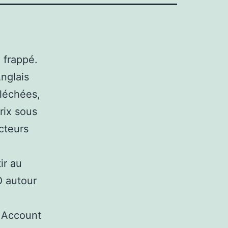
e frappé.
nglais
léchées,
rix sous
cteurs
ir au
O autour