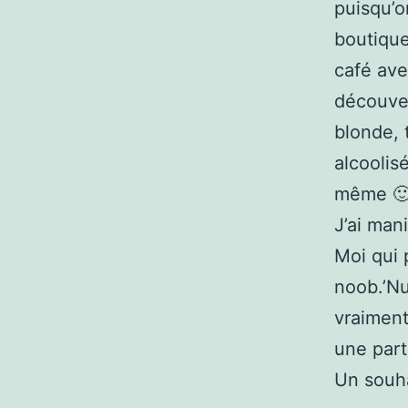
puisqu’o
boutique
café ave
découver
blonde, 
alcoolis
même 🙂 
J’ai man
Moi qui p
noob.’N
vraiment
une part
Un souha