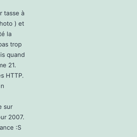
r tasse à
hoto ) et
té la
pas trop
ais quand
me 21.
tes HTTP.
un
e sur
our 2007.
vance :S