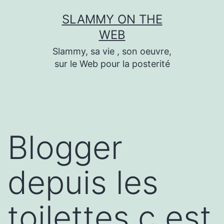
Skip
SLAMMY ON THE
to
WEB
content
Slammy, sa vie , son oeuvre,
sur le Web pour la posterité
Blogger
depuis les
toilettes,c est