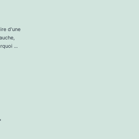
ire d'une
auche,
quoi ...
*