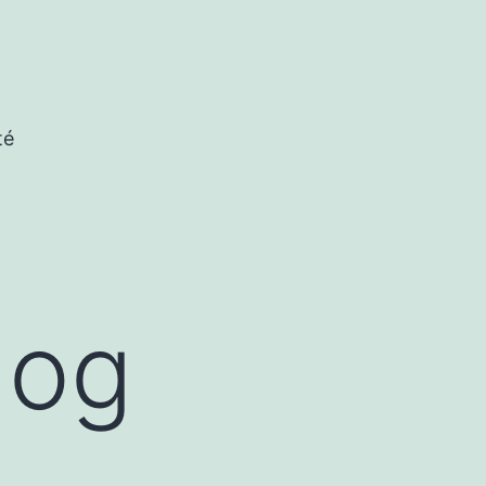
té
dog