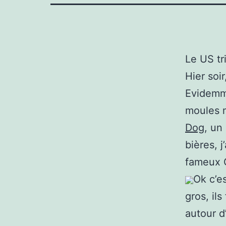
Le US tr
Hier soi
Evidemme
moules m
Dog
, un
bières, j
fameux 
Ok c’e
gros, il
autour d