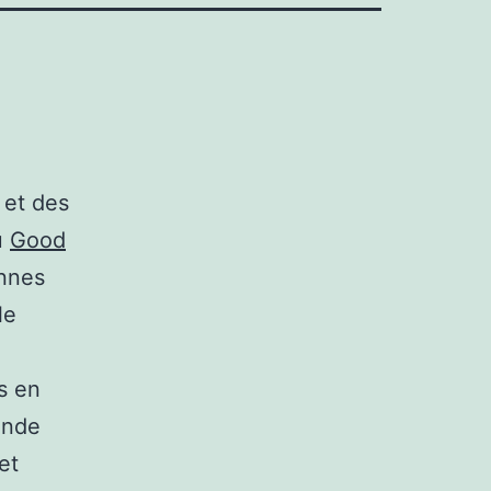
 et des
u
Good
onnes
le
s en
ande
et