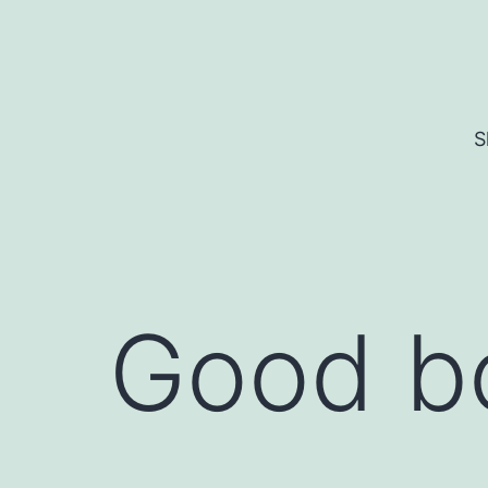
Skip
to
content
S
Good b