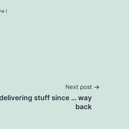
me I
Next post
elivering stuff since … way
back