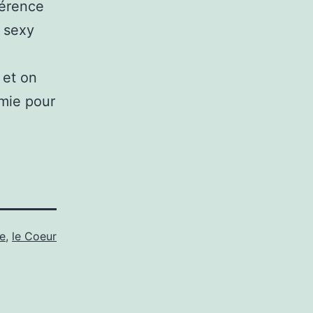
férence
r sexy
 et on
mie pour
e
,
le Coeur