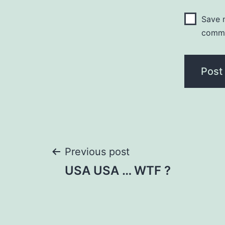
Save m
comm
Post
Previous post
USA USA … WTF ?
navigation