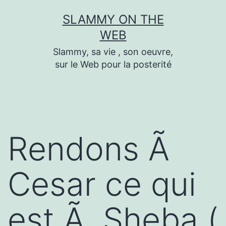
Skip
SLAMMY ON THE
to
WEB
content
Slammy, sa vie , son oeuvre,
sur le Web pour la posterité
Rendons Ã
Cesar ce qui
est Ã Sheba (